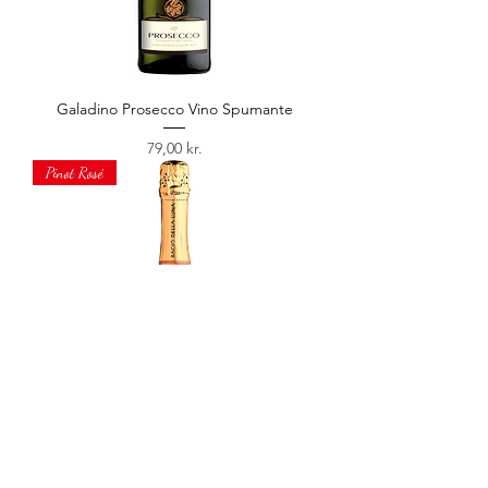
Galadino Prosecco Vino Spumante
Price
79,00 kr.
Pinot Rosé
Bacio della Luna Spumante Rosé