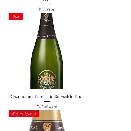
Price
199,00 kr.
Brut
Champagne Barons de Rothschild Brut
Out of stock
Grande Réserve