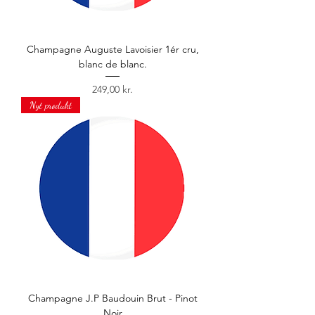
Champagne Auguste Lavoisier 1ér cru,
blanc de blanc.
Price
249,00 kr.
Nyt produkt
Champagne J.P Baudouin Brut - Pinot
Noir